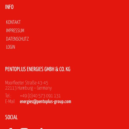
INFO
Navigation
KONTAKT
überspringen
IMPRESSUM
DATENSCHUTZ
LOGIN
PENTOPLUS ENERGIES GMBH & CO. KG
Moorfleeter Straße 43-45
22113 Hamburg – Germany
Tel.:
+49 (0)40 573 091 131
E-Mail
energies@pentoplus-group.com
SOCIAL