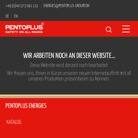
Navigation
+49 (0)40 573 091 131
ENERGIES@PENTOPLUS-GROUP.COM
überspringen
DE
EN
Suchbegriffe
WIR ARBEITEN NOCH AN DIESER WEBSITE...
Diese Website wird derzeit noch bearbeitet.
Wir freuen uns, Ihnen in Kürze unseren neuen Internetauftritt mit all
unseren Produkten präsentieren zu können.
PENTOPLUS ENERGIES
Navigation
KATALOG
überspringen