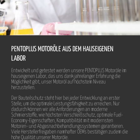
PENTOPLUS MOTORÖLE AUS DEM HAUSEIGENEN
LABOR
Entwickelt und getestet werden unsere PENTOPLUS Motoröle im
hauseigenen Labor, das uns dank jahrelanger Erfahrung die
Möglichkeit gibt, unser Motoröl auf höchstem Niveau
herzustellen.
Der Bauteilschutz steht hier bei jeder Entwicklung an erster
Stelle, um die optimale Leistungsfähigkeit zu erreichen. Nur
dadurch können wir alle Anforderungen an moderne
Schmierstoffe, wie höchsten Verschleißschutz, optimale Fuel-
Economy-Eigenschaften, Kompatibilität mit modernsten
Motoren- und Abgasnachbehandlungssystemen garantieren.
Viele Herstellerfreigaben namhafter OEMs bestätigen zudem die
hohe Qualität unserer Motoröle.