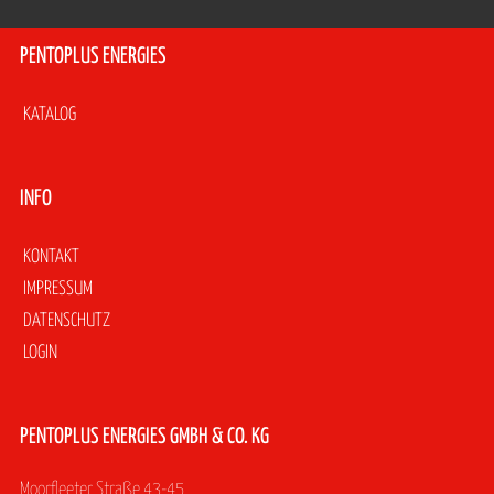
PENTOPLUS ENERGIES
Navigation
KATALOG
überspringen
INFO
Navigation
KONTAKT
überspringen
IMPRESSUM
DATENSCHUTZ
LOGIN
PENTOPLUS ENERGIES GMBH & CO. KG
Moorfleeter Straße 43-45