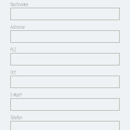
Nachname
Adresse
PLZ
Ort
Pflichtfeld
E-Mail
*
Telefon