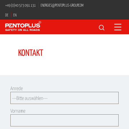
Navigation
+49 (0)40 573 091 131
ENERGIES@PENTOPLUS-GROUP.COM
überspringen
DE
EN
Suchbegriffe
KONTAKT
Anrede
Vorname