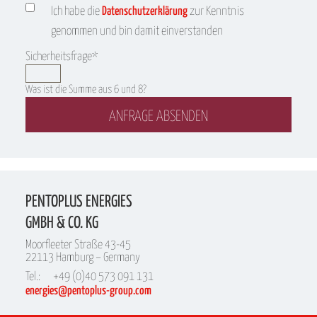
Ich habe die
Datenschutzerklärung
zur Kenntnis
genommen und bin damit einverstanden
Pflichtfeld
Sicherheitsfrage
*
Was ist die Summe aus 6 und 8?
ANFRAGE ABSENDEN
PENTOPLUS ENERGIES
GMBH & CO. KG
Moorfleeter Straße 43-45
22113 Hamburg – Germany
Tel.:
+49 (0)40 573 091 131
energies@pentoplus-group.com