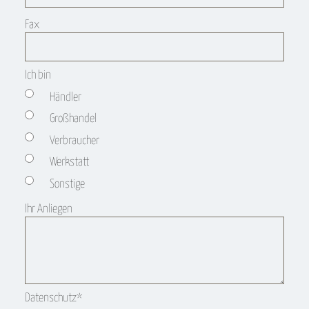
Fax
Ich bin
Händler
Großhandel
Verbraucher
Werkstatt
Sonstige
Ihr Anliegen
Pflichtfeld
Datenschutz
*