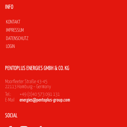
INFO
Navigation
KONTAKT
überspringen
IMPRESSUM
DATENSCHUTZ
LOGIN
PENTOPLUS ENERGIES GMBH & CO. KG
Moorfleeter Straße 43-45
22113 Hamburg – Germany
Tel.:
+49 (0)40 573 091 131
E-Mail
energies@pentoplus-group.com
SOCIAL