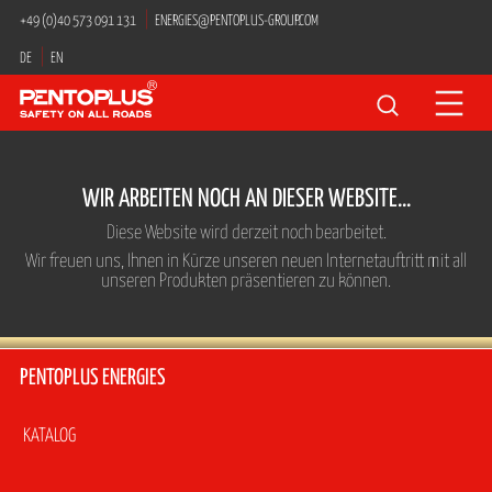
Navigation
+49 (0)40 573 091 131
ENERGIES@PENTOPLUS-GROUP.COM
überspringen
DE
EN
Suchbegriffe
WIR ARBEITEN NOCH AN DIESER WEBSITE...
Diese Website wird derzeit noch bearbeitet.
Wir freuen uns, Ihnen in Kürze unseren neuen Internetauftritt mit all
unseren Produkten präsentieren zu können.
PENTOPLUS ENERGIES
Navigation
KATALOG
überspringen